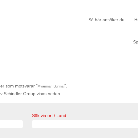
Så här ansöker du
H
S
tser som motsvarar "
".
Myanmar [Burma]
v Schindler Group visas nedan.
Sök via ort / Land