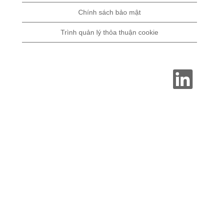
Chính sách bảo mật
Trình quản lý thỏa thuận cookie
M
ở
t
r
o
n
g
t
h
ẻ
m
ớ
i
.