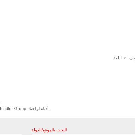
يف
اللغة
.
تم إدراج أحدث 0 وظائف منشورة بواسطة Schindler Group أدناه لراحتك.
البحث بالموقع/الدولة