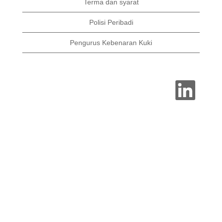
Terma dan syarat
Polisi Peribadi
Pengurus Kebenaran Kuki
B
u
k
a
d
a
l
a
m
t
a
b
b
a
h
a
r
u
.