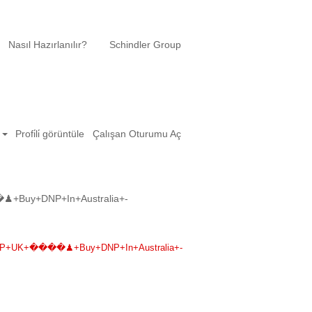
Nasıl Hazırlanılır?
Schindler Group
l
Profi̇li̇ görüntüle
Çalışan Oturumu Aç
Buy+DNP+In+Australia+-
NP+UK+����♟+Buy+DNP+In+Australia+-