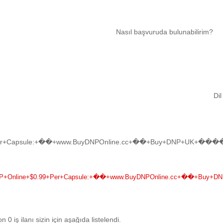
Nasıl başvuruda bulunabilirim?
Di
+Capsule:+��+www.BuyDNPOnline.cc+��+Buy+DNP+UK+����♟+
vcut
fa)
Online+$0.99+Per+Capsule:+��+www.BuyDNPOnline.cc+��+Buy+D
0 iş ilanı sizin için aşağıda listelendi.