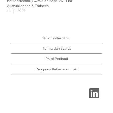
Betriebstechnik) w/m/d ab Sept. 26 - Linz
Auszubildende & Trainees
11. jul 2026.
© Schindler 2026
Terma dan syarat
Polisi Peribadi
Pengurus Kebenaran Kuki
B
u
k
a
d
a
l