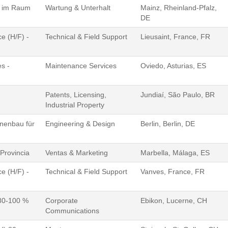
e im Raum
Wartung & Unterhalt
Mainz, Rheinland-Pfalz,
DE
e (H/F) -
Technical & Field Support
Lieusaint, France, FR
s -
Maintenance Services
Oviedo, Asturias, ES
Patents, Licensing,
Jundiaí, São Paulo, BR
Industrial Property
inenbau für
Engineering & Design
Berlin, Berlin, DE
Provincia
Ventas & Marketing
Marbella, Málaga, ES
e (H/F) -
Technical & Field Support
Vanves, France, FR
80-100 %
Corporate
Ebikon, Lucerne, CH
Communications