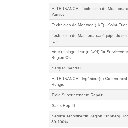
ALTERNANCE - Technicien de Maintenanc
Vanves
Technicien de Montage (H/F) - Saint-Etie
Technicien de Maintenance équipe du soir
IDF
Vertriebsingenieur (m/w/d) für Servicevert
Region Ost
Satış Mühendisi
ALTERNANCE - Ingénieur(e) Commercial I
Rungis
Field Superintendent Repair
Sales Rep EI
Service Techniker*in Region Kilchberg/Hor
80-100%