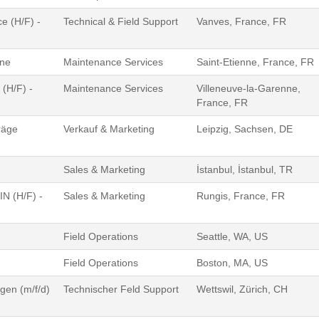
e (H/F) -
Technical & Field Support
Vanves, France, FR
nne
Maintenance Services
Saint-Etienne, France, FR
 (H/F) -
Maintenance Services
Villeneuve-la-Garenne,
France, FR
räge
Verkauf & Marketing
Leipzig, Sachsen, DE
Sales & Marketing
İstanbul, İstanbul, TR
N (H/F) -
Sales & Marketing
Rungis, France, FR
Field Operations
Seattle, WA, US
Field Operations
Boston, MA, US
gen (m/f/d)
Technischer Feld Support
Wettswil, Zürich, CH