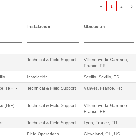
«
1
2
3
Instalación
Ubicación
Technical & Field Support
Villeneuve-la-Garenne,
France, FR
lla
Instalación
Sevilla, Sevilla, ES
e (H/F) -
Technical & Field Support
Vanves, France, FR
e (H/F) -
Technical & Field Support
Villeneuve-la-Garenne,
France, FR
on
Technical & Field Support
Lyon, France, FR
Field Operations
Cleveland, OH, US