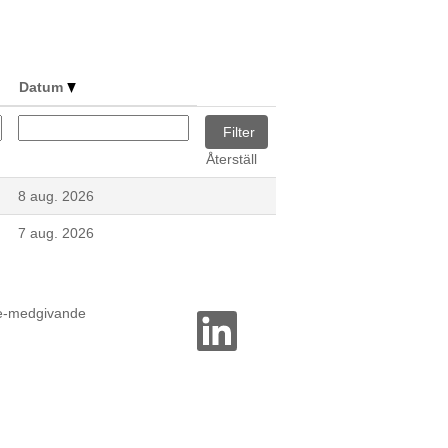
Datum
Återställ
8 aug. 2026
7 aug. 2026
ie-medgivande
Ö
p
p
n
a
s
i
e
n
n