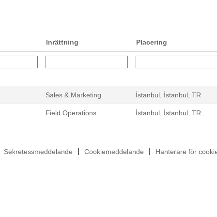
Inrättning
Placering
Sales & Marketing
İstanbul, İstanbul, TR
Field Operations
İstanbul, İstanbul, TR
Sekretessmeddelande
Cookiemeddelande
Hanterare för cook