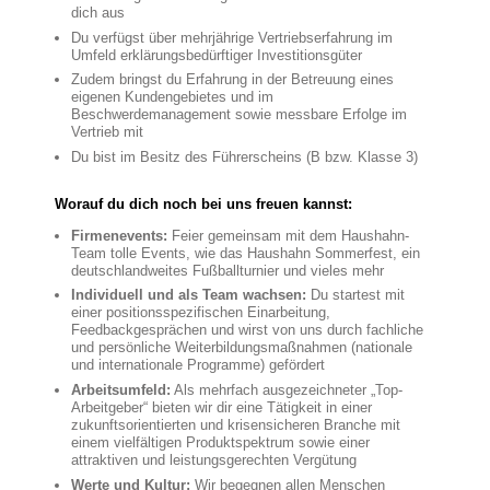
dich aus
Du verfügst über mehrjährige Vertriebserfahrung im
Umfeld erklärungsbedürftiger Investitionsgüter
Zudem bringst du Erfahrung in der Betreuung eines
eigenen Kundengebietes und im
Beschwerdemanagement sowie messbare Erfolge im
Vertrieb mit
Du bist im Besitz des Führerscheins (B bzw. Klasse 3)
Worauf du dich noch bei uns freuen kannst:
Firmenevents:
Feier gemeinsam mit dem Haushahn-
Team tolle Events, wie das Haushahn Sommerfest, ein
deutschlandweites Fußballturnier und vieles mehr
Individuell und als Team wachsen:
Du startest mit
einer positionsspezifischen Einarbeitung,
Feedbackgesprächen und wirst von uns durch fachliche
und persönliche Weiterbildungsmaßnahmen (nationale
und internationale Programme) gefördert
Arbeitsumfeld:
Als mehrfach ausgezeichneter „Top-
Arbeitgeber“ bieten wir dir eine Tätigkeit in einer
zukunftsorientierten und krisensicheren Branche mit
einem vielfältigen Produktspektrum sowie einer
attraktiven und leistungsgerechten Vergütung
Werte und Kultur:
Wir begegnen allen Menschen