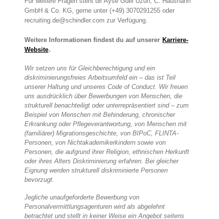
Für weitere Fragen steht dir Ayse Guel Uzun, C. Haushahn
GmbH & Co. KG, gerne unter (+49) 3070291255 oder
recruiting.de@schindler.com zur Verfügung.
Weitere Informationen findest du auf unserer
Karriere-
Website
.
Wir setzen uns für Gleichberechtigung und ein
diskriminierungsfreies Arbeitsumfeld ein – das ist Teil
unserer Haltung und unseres Code of Conduct. Wir freuen
uns ausdrücklich über Bewerbungen von Menschen, die
strukturell benachteiligt oder unterrepräsentiert sind – zum
Beispiel von Menschen mit Behinderung, chronischer
Erkrankung oder Pflegeverantwortung, von Menschen mit
(familiärer) Migrationsgeschichte, von BIPoC, FLINTA-
Personen, von Nichtakademikerkindern sowie von
Personen, die aufgrund ihrer Religion, ethnischen Herkunft
oder ihres Alters Diskriminierung erfahren. Bei gleicher
Eignung werden strukturell diskriminierte Personen
bevorzugt.
Jegliche unaufgeforderte Bewerbung von
Personalvermittlungsagenturen wird als abgelehnt
betrachtet und stellt in keiner Weise ein Angebot seitens