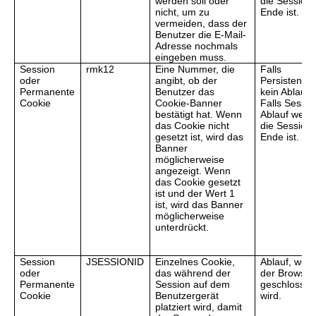
werden soll oder
die Session
nicht, um zu
Ende ist.
vermeiden, dass der
Benutzer die E-Mail-
Adresse nochmals
eingeben muss.
Session
rmk12
Eine Nummer, die
Falls
oder
angibt, ob der
Persistent,
Permanente
Benutzer das
kein Ablauf.
Cookie
Cookie-Banner
Falls Sessio
bestätigt hat. Wenn
Ablauf wenn
das Cookie nicht
die Session
gesetzt ist, wird das
Ende ist.
Banner
möglicherweise
angezeigt. Wenn
das Cookie gesetzt
ist und der Wert 1
ist, wird das Banner
möglicherweise
unterdrückt.
Session
JSESSIONID
Einzelnes Cookie,
Ablauf, wen
oder
das während der
der Browser
Permanente
Session auf dem
geschlosse
Cookie
Benutzergerät
wird.
platziert wird, damit