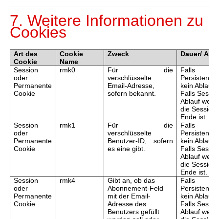
7. Weitere Informationen zu
Cookies
Art des
Cookie
Zweck
Dauer/
Abla
Cookie
Name
Session
rmk0
Für die
Falls
oder
verschlüsselte
Persistent,
Permanente
Email-Adresse,
kein Ablauf.
Cookie
sofern bekannt.
Falls Sessio
Ablauf wenn
die Session
Ende ist.
Session
rmk1
Für die
Falls
oder
verschlüsselte
Persistent,
Permanente
Benutzer-ID, sofern
kein Ablauf.
Cookie
es eine gibt.
Falls Sessio
Ablauf wenn
die Session
Ende ist.
Session
rmk4
Gibt an, ob das
Falls
oder
Abonnement-Feld
Persistent,
Permanente
mit der Email-
kein Ablauf.
Cookie
Adresse des
Falls Sessio
Benutzers gefüllt
Ablauf wenn