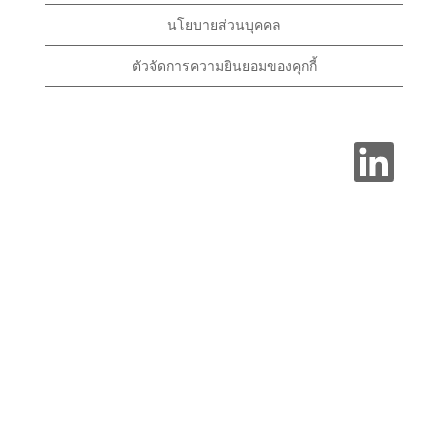
นโยบายส่วนบุคคล
ตัวจัดการความยินยอมของคุกกี้
เ
ปิ
ด
ใ
น
แ
ท็
บ
ใ
ห
ม่