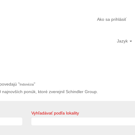
Ako sa prihlásiť
Jazyk
povedajú "
"
Indonézia
0 najnovších ponúk, ktoré zverejnil Schindler Group.
Vyhľadávať podľa lokality