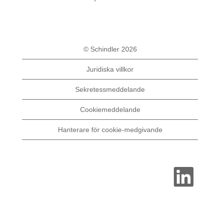
© Schindler 2026
Juridiska villkor
Sekretessmeddelande
Cookiemeddelande
Hanterare för cookie-medgivande
Ö
p
p
n
a
s
i
e