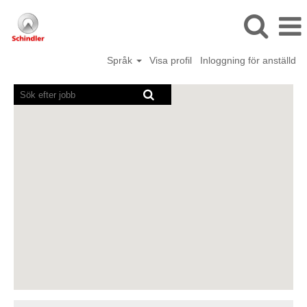
Språk
Visa profil
Inloggning för anställd
Skärmläsare
kan
inte
läsa
följande
sökbara
karta.