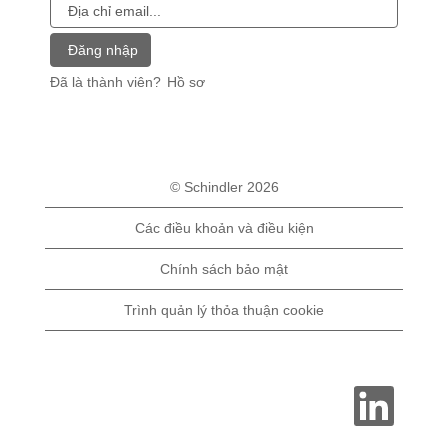
Đã là thành viên?
Hồ sơ
© Schindler 2026
Các điều khoản và điều kiện
Chính sách bảo mật
Trình quản lý thỏa thuận cookie
M
ở
t
r
o