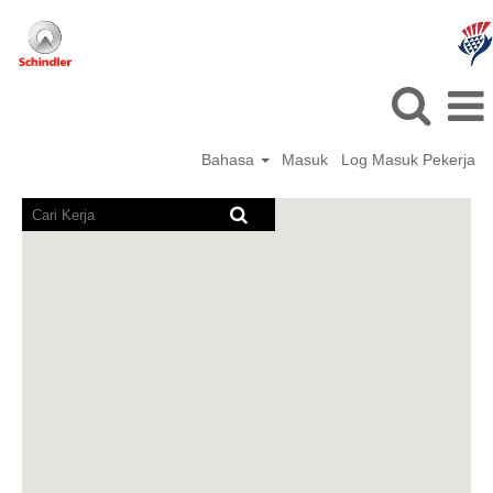
Bahasa
Masuk
Log Masuk Pekerja
Pembaca
skrin
tidak
boleh
membaca
peta
yang
boleh
dicari
berikut.