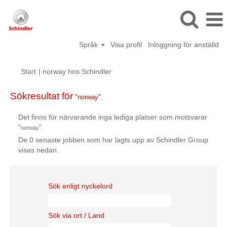
Språk
Visa profil
Inloggning för anställd
(aktuell
Start
|
norway hos Schindler
sida)
Sökresultat för
"norway".
Det finns för närvarande inga lediga platser som motsvarar
"
".
norway
De 0 senaste jobben som har lagts upp av Schindler Group
visas nedan.
Sök enligt nyckelord
Sök via ort / Land