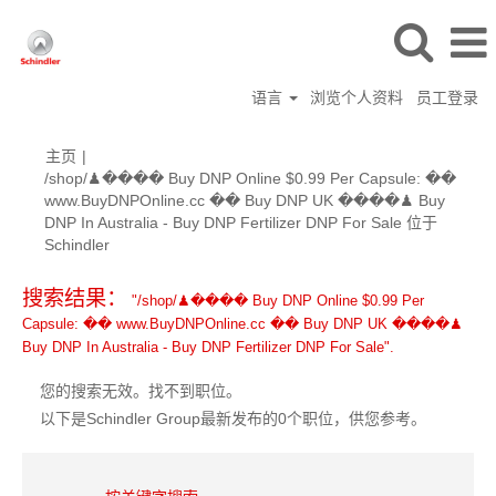
语言
浏览个人资料
员工登录
主页
|
/shop/♟���� Buy DNP Online $0.99 Per Capsule: ��
www.BuyDNPOnline.cc �� Buy DNP UK ����♟ Buy
DNP In Australia - Buy DNP Fertilizer DNP For Sale 位于
（当
Schindler
前
页
搜索结果：
"/shop/♟���� Buy DNP Online $0.99 Per
面）
Capsule: �� www.BuyDNPOnline.cc �� Buy DNP UK ����♟
Buy DNP In Australia - Buy DNP Fertilizer DNP For Sale".
您的搜索无效。找不到职位。
以下是Schindler Group最新发布的0个职位，供您参考。