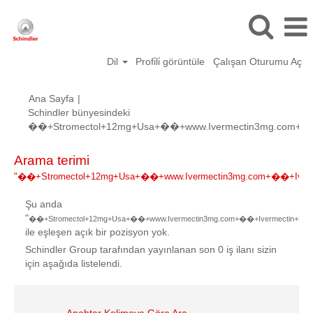
Dil
Profi̇li̇ görüntüle
Çalışan Oturumu Aç
Ana Sayfa
|
Schindler bünyesindeki
��+Stromectol+12mg+Usa+��+www.Ivermectin3mg.com+��+I
Arama terimi
"��+Stromectol+12mg+Usa+��+www.Ivermectin3mg.com+��+Ivermec
Şu anda
"
��+Stromectol+12mg+Usa+��+www.Ivermectin3mg.com+��+Ivermectin+Dosage
ile eşleşen açık bir pozisyon yok.
Schindler Group tarafından yayınlanan son 0 iş ilanı sizin
için aşağıda listelendi.