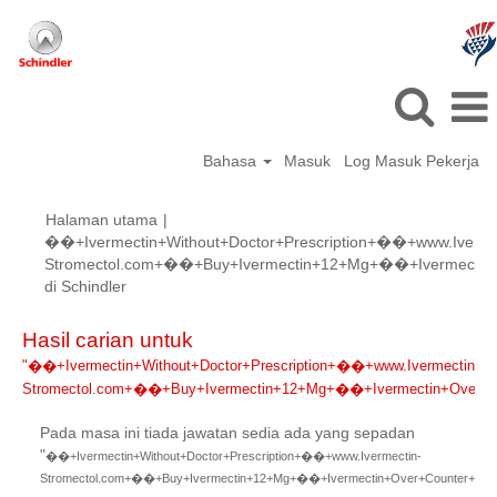
Bahasa
Masuk
Log Masuk Pekerja
Halaman utama
|
��+Ivermectin+Without+Doctor+Prescription+��+www.Iverme
Stromectol.com+��+Buy+Ivermectin+12+Mg+��+Ivermectin+
(halaman
di Schindler
semasa)
Hasil carian untuk
"��+Ivermectin+Without+Doctor+Prescription+��+www.Ivermectin-
Stromectol.com+��+Buy+Ivermectin+12+Mg+��+Ivermectin+Over+Cou
Pada masa ini tiada jawatan sedia ada yang sepadan
"
��+Ivermectin+Without+Doctor+Prescription+��+www.Ivermectin-
Stromectol.com+��+Buy+Ivermectin+12+Mg+��+Ivermectin+Over+Counter+Cana