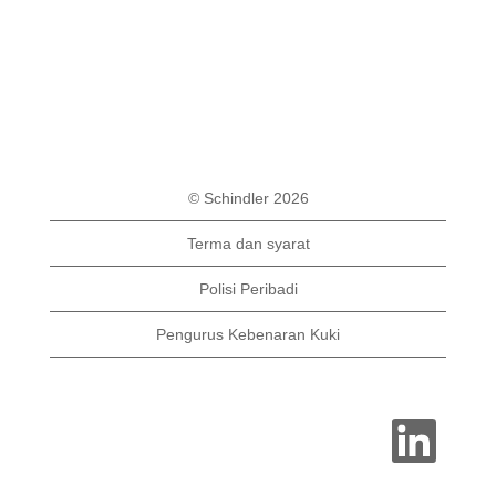
© Schindler 2026
Terma dan syarat
Polisi Peribadi
Pengurus Kebenaran Kuki
B
u
k
a
d