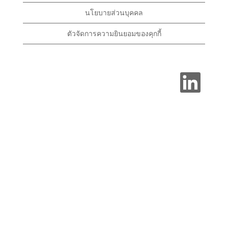
นโยบายส่วนบุคคล
ตัวจัดการความยินยอมของคุกกี้
เ
ปิ
ด
ใ
น
แ
ท็
บ
ใ
ห
ม่