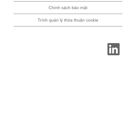
Chính sách bảo mật
Trình quản lý thỏa thuận cookie
M
ở
t
r
o
n
g
t
h
ẻ
m
ớ
i
.