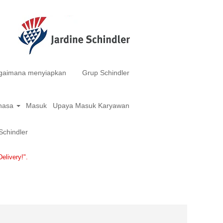
gaimana menyiapkan
Grup Schindler
hasa
Masuk
Upaya Masuk Karyawan
(halaman
chindler
saat
ini)
livery!".