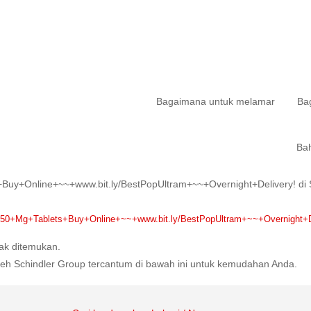
Bagaimana untuk melamar
Ba
Ba
+Online+~~+www.bit.ly/BestPopUltram+~~+Overnight+Delivery! di S
Mg+Tablets+Buy+Online+~~+www.bit.ly/BestPopUltram+~~+Overnight+De
dak ditemukan.
 oleh Schindler Group tercantum di bawah ini untuk kemudahan Anda.