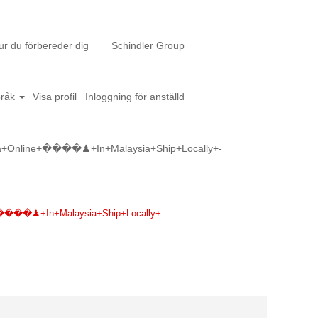
ur du förbereder dig
Schindler Group
pråk
Visa profil
Inloggning för anställd
a+Online+����♟+In+Malaysia+Ship+Locally+-
+����♟+In+Malaysia+Ship+Locally+-