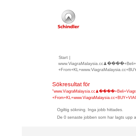
Start
|
www.ViagraMalaysia.cc♟����+Beli+V
+From+KL+www.ViagraMalaysia.cc+BU
Sökresultat för
"www.ViagraMalaysia.cc♟����+Beli+Viagr
+From+KL+www.ViagraMalaysia.cc+BUY+VI
Ogiltig sökning. Inga jobb hittades.
De 0 senaste jobben som har lagts upp a