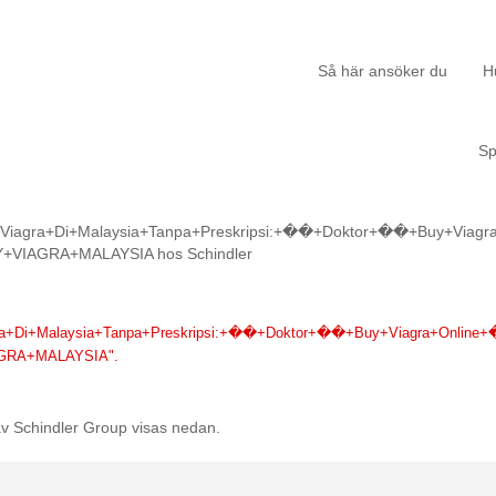
Så här ansöker du
H
S
iagra+Di+Malaysia+Tanpa+Preskripsi:+��+Doktor+��+Buy+Viagr
(aktuell
Y+VIAGRA+MALAYSIA hos Schindler
sida)
a+Di+Malaysia+Tanpa+Preskripsi:+��+Doktor+��+Buy+Viagra+Online
AGRA+MALAYSIA".
v Schindler Group visas nedan.