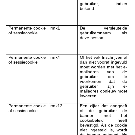
gebruiker, indien
v
bekend.
S
v
s
Permanente cookie
rmk1
De versleutelde
P
of sessiecookie
gebruikersnaam als
c
deze bestaat.
v
S
v
s
Permanente cookie
rmk4
Of het vak Inschrijven al
P
of sessiecookie
dan niet vooraf ingevuld
c
moet worden met het e-
v
mailadres van de
S
gebruiker om te
v
voorkomen dat de
s
gebruiker zijn e-
mailadres opnieuw moet
invoeren.
Permanente cookie
rmk12
Een cijfer dat aangeeft
P
of sessiecookie
of de gebruiker de
c
banner met het
v
cookiebeleid heeft
S
bevestigd. Als de cookie
v
niet ingesteld is, wordt
s
de banner getoond. Als