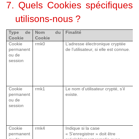
7. Quels Cookies spécifiques
utilisons-nous ?
Type de
Nom du
Finalité
D
Cookie
Cookie
Cookie
rmk0
L’adresse électronique cryptée
C
permanent
de l’utilisateur, si elle est connue.
p
ou de
d
session
d
C
s
a
Cookie
rmk1
Le nom d’utilisateur crypté, s’il
C
permanent
existe.
p
ou de
d
session
d
C
s
a
Cookie
rmk4
Indique si la case
C
permanent
« S’enregistrer » doit être
p