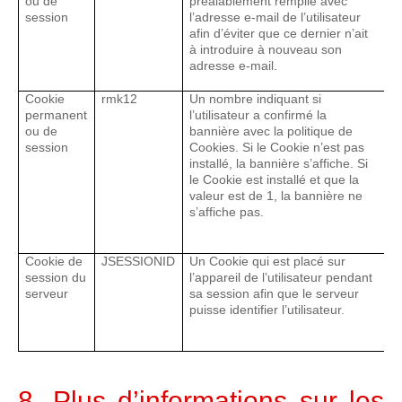
ou de
préalablement remplie avec
d
session
l’adresse e-mail de l’utilisateur
d
afin d’éviter que ce dernier n’ait
C
à introduire à nouveau son
s
adresse e-mail.
a
Cookie
rmk12
Un nombre indiquant si
C
permanent
l’utilisateur a confirmé la
p
ou de
bannière avec la politique de
d
session
Cookies. Si le Cookie n’est pas
d
installé, la bannière s’affiche. Si
C
le Cookie est installé et que la
s
valeur est de 1, la bannière ne
a
s’affiche pas.
Cookie de
JSESSIONID
Un Cookie qui est placé sur
E
session du
l’appareil de l’utilisateur pendant
n
serveur
sa session afin que le serveur
f
puisse identifier l’utilisateur.
8. Plus d’informations sur les