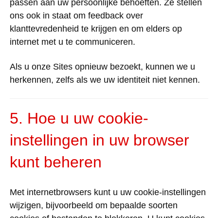
passen
aan
uw
persoonlijke
behoeften
.
Ze
stellen
ons
ook
in
staat
om
feedback
over
klanttevredenheid
te
krijgen
en
om
elders
op
internet
met
u
te
communiceren
.
Als u
onze
Sites
opnieuw
bezoekt
,
kunnen
we
u
herkennen
,
zelfs
als
we
uw
identiteit
niet
kennen.
5. Hoe u
uw
cookie-
instellingen
in
uw
browser
kunt
beheren
Met
internetbrowsers
kunt
u
uw
cookie-instellingen
wijzigen
,
bijvoorbeeld
om
bepaalde
soorten