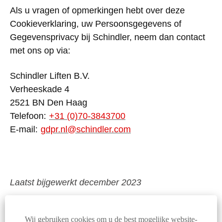
Als u
vragen
of
opmerkingen
hebt
over
deze
Cookieverklaring
,
uw
Persoonsgegevens
of
Gegevensprivacy
bij
Schindler, neem dan contact
met
ons
op via:
Schindler Liften B.V.
Verheeskade
4
2521 BN Den Haag
Telefoon
:
+31 (0)70-3843700
E-mail
:
gdpr.nl@schindler.com
Laatst
bijgewerkt
december
2023
Wij gebruiken cookies om u de best mogelijke website-
© Schindler 2026