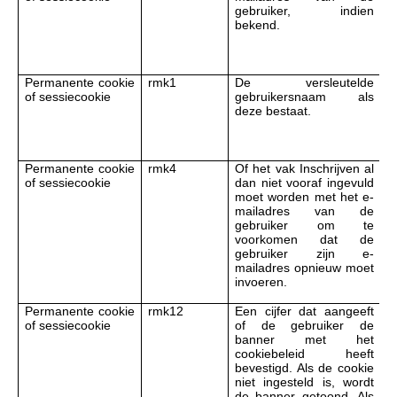
gebruiker, indien
v
bekend.
S
v
s
Permanente cookie
rmk1
De versleutelde
P
of sessiecookie
gebruikersnaam als
c
deze bestaat.
v
S
v
s
Permanente cookie
rmk4
Of het vak Inschrijven al
P
of sessiecookie
dan niet vooraf ingevuld
c
moet worden met het e-
v
mailadres van de
S
gebruiker om te
v
voorkomen dat de
s
gebruiker zijn e-
mailadres opnieuw moet
invoeren.
Permanente cookie
rmk12
Een cijfer dat aangeeft
P
of sessiecookie
of de gebruiker de
c
banner met het
v
cookiebeleid heeft
S
bevestigd. Als de cookie
v
niet ingesteld is, wordt
s
de banner getoond. Als