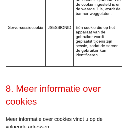
de cookie ingesteld is en
de waarde 1 is, wordt de
banner weggelaten.
Serversessiecookie
JSESSIONID
Eén cookie die op het
V
apparaat van de
d
gebruiker wordt
w
geplaatst tijdens zijn
sessie, zodat de server
de gebruiker kan
identificeren.
8. Meer
informatie
over
cookies
Meer
informatie
over cookies
vindt
u op de
volgende
adressen
: