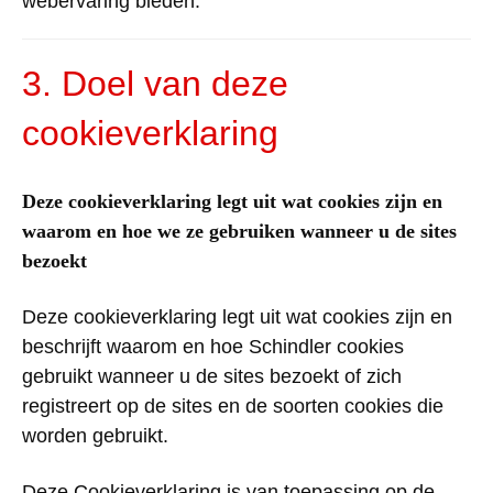
webervaring
bieden
.
3. Doel van
deze
cookieverklaring
Deze
cookieverklaring
legt
uit
wat
cookies
zijn
en
waarom
en
hoe
we
ze
gebruiken
wanneer
u de
sites
bezoekt
Deze
cookieverklaring
legt
uit
wat
cookies
zijn
en
beschrijft
waarom
en
hoe
Schindler
cookies
gebruikt
wanneer
u de
sites
bezoekt
of
zich
registreert
op
de
sites
en de
soorten
cookies
die
worden
gebruikt
.
Deze
Cookieverklaring
is van
toepassing
op de