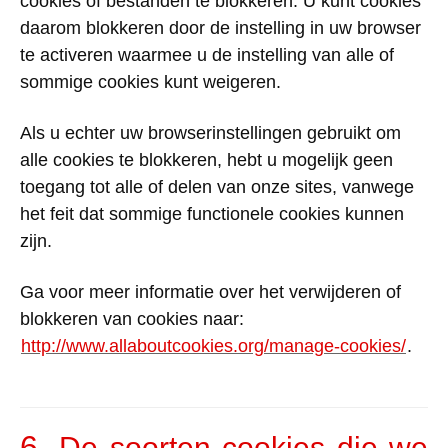
cookies
of
bestanden
te
blokkeren
. U
kunt
cookies
daarom
blokkeren
door
de
instelling
in
uw
browser
te
activeren
waarmee
u de
instelling
van alle
of
sommige
cookies
kunt
weigeren
.
Als u echter
uw
browserinstellingen
gebruikt
om
alle
cookies
te
blokkeren
, hebt u
mogelijk
geen
toegang
tot alle
of
delen
van
onze
sites
,
vanwege
het
feit dat
sommige
functionele
cookies
kunnen
zijn
.
Ga
voor
meer
informatie
over het
verwijderen
of
blokkeren
van cookies
naar
:
http://www.allaboutcookies.org/manage-cookies/
.
6.
De
soorten
cookies die we