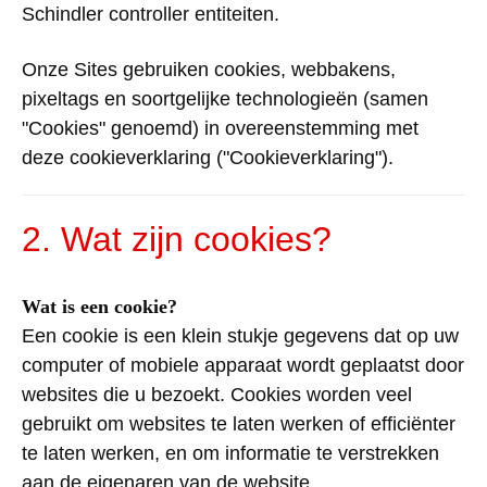
Schindler
controller
entiteiten
.
Onze
Sites
gebruiken
cookies,
webbakens
,
pixeltags
en
soortgelijke
technologieën
(
samen
"Cookies"
genoemd
) in
overeenstemming
met
deze
cookieverklaring
("
Cookieverklaring
").
2. Wat
zijn
cookies?
Wat is
een
cookie?
Een
cookie
is
een
klein
stukje
gegevens
dat
op
uw
computer
of
mobiele
apparaat
wordt
geplaatst
door
websites
die u
bezoekt
. Cookies worden
veel
gebruikt
om
websites
te
laten
werken
of
efficiënter
te
laten
werken, en
om
informatie
te
verstrekken
aan
de
eigenaren
van de
website
.