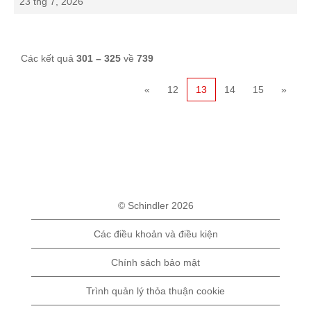
23 thg 7, 2026
Các kết quả
301 – 325
về
739
«
12
13
14
15
»
© Schindler 2026
Các điều khoản và điều kiện
Chính sách bảo mật
Trình quản lý thỏa thuận cookie