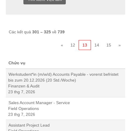
Các kết quả
301 – 325
về
739
«
12
13
14
15
»
Chức vụ
Werkstudent*in (m/w/d) Accounts Payable - vorerst befristet
bis zum 20.12.2026 (20 Std./Woche)
Finanzen & Audit
23 thg 7, 2026
Sales Account Manager - Service
Field Operations
23 thg 7, 2026
Assistant Project Lead