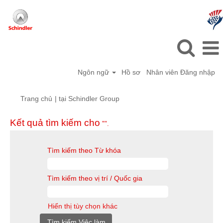
Ngôn ngữ
Hồ sơ
Nhân viên Đăng nhập
(trang
Trang chủ
|
tại Schindler Group
hiện
tại)
Kết quả tìm kiếm cho
"".
Tìm kiếm theo Từ khóa
Tìm kiếm theo vị trí / Quốc gia
Hiển thị tùy chọn khác