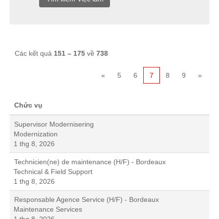
Các kết quả
151 – 175
về
738
«
5
6
7
8
9
»
Chức vụ
Supervisor Modernisering
Modernization
1 thg 8, 2026
Technicien(ne) de maintenance (H/F) - Bordeaux
Technical & Field Support
1 thg 8, 2026
Responsable Agence Service (H/F) - Bordeaux
Maintenance Services