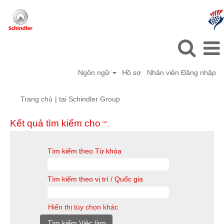
Ngôn ngữ
Hồ sơ
Nhân viên Đăng nhập
(trang
Trang chủ
|
tại Schindler Group
hiện
tại)
Kết quả tìm kiếm cho
"".
Tìm kiếm theo Từ khóa
Tìm kiếm theo vị trí / Quốc gia
Hiển thị tùy chọn khác