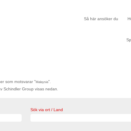
Så här ansöker du
H
S
tser som motsvarar "
".
Malaysia
v Schindler Group visas nedan.
Sök via ort / Land