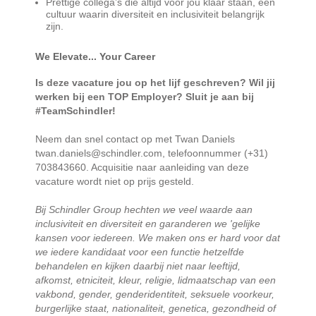
Prettige collega’s die altijd voor jou klaar staan, een
cultuur waarin diversiteit en inclusiviteit belangrijk
zijn.
We Elevate... Your Career
Is deze vacature jou op het lijf geschreven? Wil jij
werken bij een TOP Employer? Sluit je aan bij
#TeamSchindler!
Neem dan snel contact op met Twan Daniels
twan.daniels@schindler.com, telefoonnummer (+31)
703843660. Acquisitie naar aanleiding van deze
vacature wordt niet op prijs gesteld.
Bij Schindler Group hechten we veel waarde aan
inclusiviteit en diversiteit en garanderen we 'gelijke
kansen voor iedereen. We maken ons er hard voor dat
we iedere kandidaat voor een functie hetzelfde
behandelen en kijken daarbij niet naar leeftijd,
afkomst, etniciteit, kleur, religie, lidmaatschap van een
vakbond, gender, genderidentiteit, seksuele voorkeur,
burgerlijke staat, nationaliteit, genetica, gezondheid of