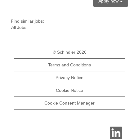
Apply now
Find similar jobs:
All Jobs
© Schindler 2026
Terms and Conditions
Privacy Notice
Cookie Notice
Cookie Consent Manager
O
p
e