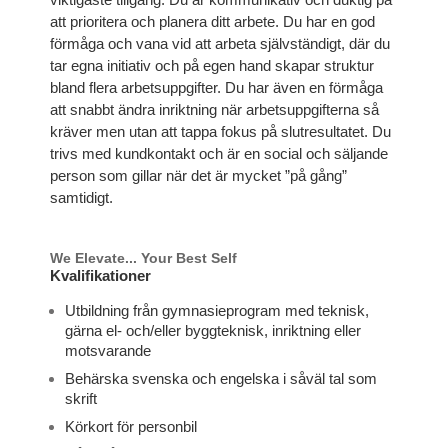
viktigaste tillgång. Du är kommunikativ och duktig på
att prioritera och planera ditt arbete. Du har en god
förmåga och vana vid att arbeta självständigt, där du
tar egna initiativ och på egen hand skapar struktur
bland flera arbetsuppgifter. Du har även en förmåga
att snabbt ändra inriktning när arbetsuppgifterna så
kräver men utan att tappa fokus på slutresultatet. Du
trivs med kundkontakt och är en social och säljande
person som gillar när det är mycket ”på gång”
samtidigt.
We Elevate... Your Best Self
Kvalifikationer
Utbildning från gymnasieprogram med teknisk,
gärna el- och/eller byggteknisk, inriktning eller
motsvarande
Behärska svenska och engelska i såväl tal som
skrift
Körkort för personbil