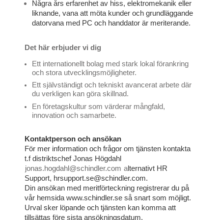
Några års erfarenhet av hiss, elektromekanik eller
liknande, vana att möta kunder och grundläggande
datorvana med PC och handdator är meriterande.
Det här erbjuder vi dig
Ett internationellt bolag med stark lokal förankring
och stora utvecklingsmöjligheter.
Ett självständigt och tekniskt avancerat arbete där
du verkligen kan göra skillnad.
En företagskultur som värderar mångfald,
innovation och samarbete.
Kontaktperson och ansökan
För mer information och frågor om tjänsten kontakta
t.f distriktschef Jonas Högdahl
jonas.hogdahl@schindler.com
a
lternativt HR
Support, hrsupport.se@schindler.com.
Din ansökan med meritförteckning registrerar du på
vår hemsida www.schindler.se så snart som möjligt.
Urval sker löpande och tjänsten kan komma att
tillsättas före sista ansökningsdatum.