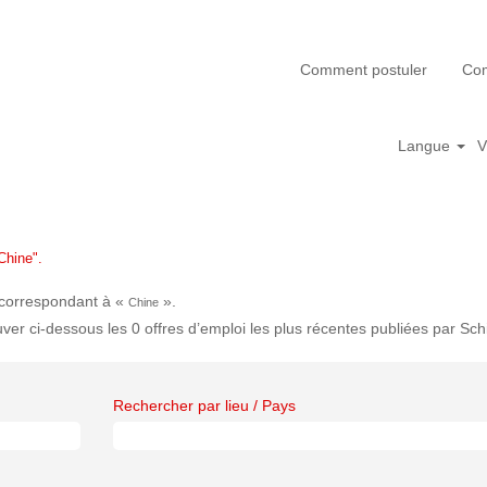
Comment postuler
Com
Langue
V
Chine".
t correspondant à «
».
Chine
uver ci-dessous les 0 offres d’emploi les plus récentes publiées par Sc
Rechercher par lieu / Pays