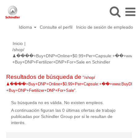
Idioma
Consulte el perfil
Inicio de sesión de empleado
Inicio
|
/shop/
♟����+Buy+DNP+Online+$0.99+Per+Capsule:+��+www.B
(página
+Buy+DNP+Fertilizer+DNP+For+Sale en Schindler
actual)
Resultados de búsqueda de
"/shop/
♟����+Buy+DNP+Online+$0.99+Per+Capsule:+��+www.BuyDNP
+Buy+DNP+Fertilizer+DNP+For+Sale".
Su búsqueda no es válida. No existen empleos.
A continuación figuran las 0 últimas ofertas de trabajo
publicadas por Schindler Group por si le resultan de
interés.