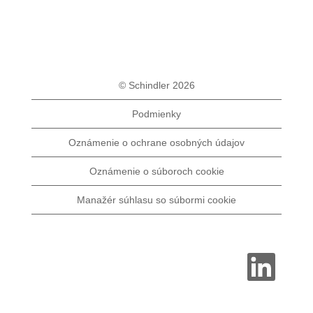
© Schindler 2026
Podmienky
Oznámenie o ochrane osobných údajov
Oznámenie o súboroch cookie
Manažér súhlasu so súbormi cookie
O
t
v
o
r
í