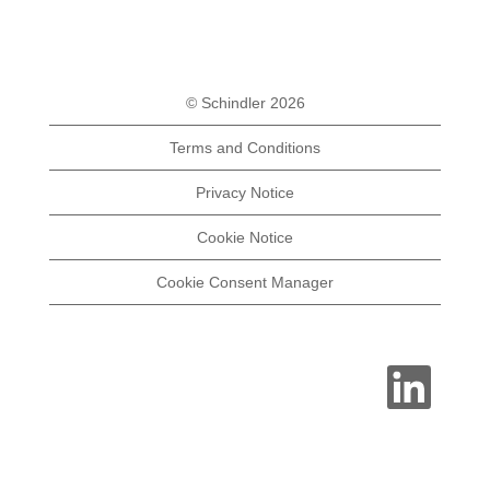
© Schindler 2026
Terms and Conditions
Privacy Notice
Cookie Notice
Cookie Consent Manager
O
p
e
n
s
i
n
a