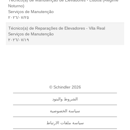
Técnico(a) de Manutenção de Elevadores - Lisboa (Regime
Noturno)
Serviços de Manutenção
٢٥‏/٠٧‏/٢٠٢٦
Técnico(a) de Reparações de Elevadores - Vila Real
Serviços de Manutenção
١٩‏/٠٧‏/٢٠٢٦
© Schindler 2026
الشروط والبنود
سياسة الخصوصية
سياسة ملفات الارتباط