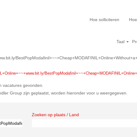
Hoe solliciteren
Hoe
Taal
Pr
bit.ly/BestPopModafinil+~~+Cheap+MODAFINIL+Online+Without+a+Pr
Online+~~+www.bit.ly/BestPopModafinil+~~+Cheap+MODAFINIL+Online+Wi
en vacatures gevonden.
dler Group zijn geplaatst, worden hieronder voor u weergegeven.
Zoeken op plaats / Land