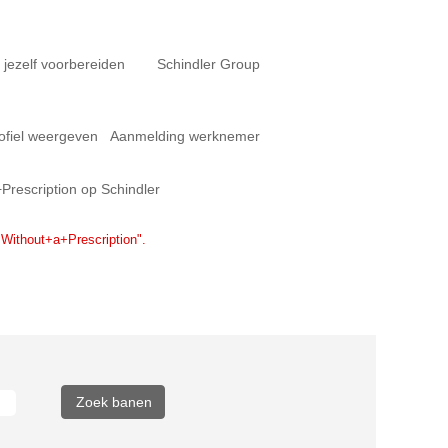
 jezelf voorbereiden
Schindler Group
ofiel weergeven
Aanmelding werknemer
(huidige
escription op Schindler
pagina)
thout+a+Prescription".