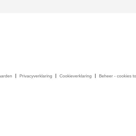
aarden
Privacyverklaring
Cookieverklaring
Beheer - cookies t