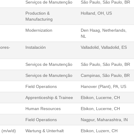
Serviços de Manutenção
São Paulo, São Paulo, BR
Production &
Holland, OH, US
Manufacturing
Modernization
Den Haag, Netherlands,
NL
sores-
Instalación
Valladolid, Valladolid, ES
Serviços de Manutenção
São Paulo, São Paulo, BR
Serviços de Manutenção
Campinas, São Paulo, BR
Field Operations
Hanover (Plant), PA, US
Apprenticeship & Trainee
Ebikon, Lucerne, CH
Human Resources
Ebikon, Lucerne, CH
Field Operations
Nagpur, Maharashtra, IN
 (m/w/d)
Wartung & Unterhalt
Ebikon, Luzern, CH