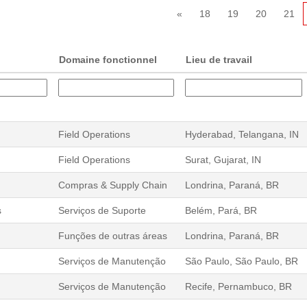
«
18
19
20
21
Domaine fonctionnel
Lieu de travail
Field Operations
Hyderabad, Telangana, IN
Field Operations
Surat, Gujarat, IN
Compras & Supply Chain
Londrina, Paraná, BR
s
Serviços de Suporte
Belém, Pará, BR
Funções de outras áreas
Londrina, Paraná, BR
Serviços de Manutenção
São Paulo, São Paulo, BR
Serviços de Manutenção
Recife, Pernambuco, BR