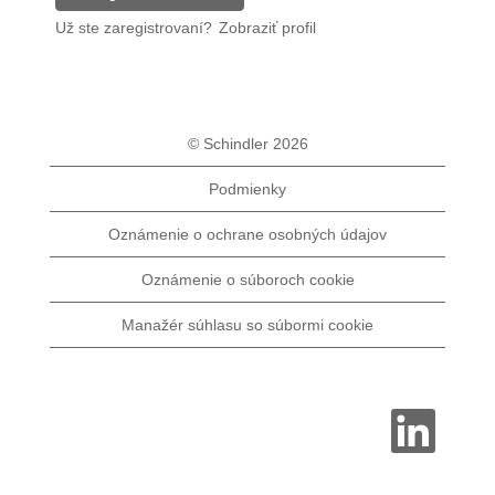
Už ste zaregistrovaní?
Zobraziť profil
© Schindler 2026
Podmienky
Oznámenie o ochrane osobných údajov
Oznámenie o súboroch cookie
Manažér súhlasu so súbormi cookie
O
t
v
o
r
í