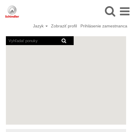
Jazyk
Zobraziť profil
Prihlásenie zamestnanca
Programy
pre
čítanie
obrazovky
načítajú
nasledujúcu
prehľadávateľnú
mapu.