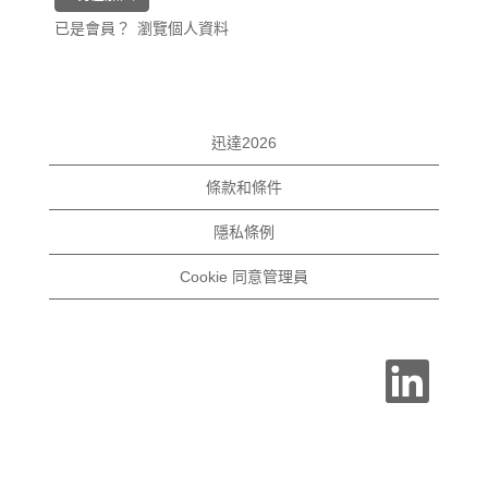
已是會員？
瀏覽個人資料
迅達2026
條款和條件
隱私條例
Cookie 同意管理員
在
新
的
索
引
標
籤
中
開