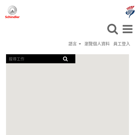
語言
瀏覽個人資料
員工登入
螢
幕
閱
讀
器
無
法
讀
取
下
列
可
搜
尋