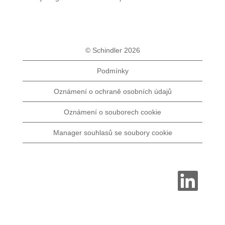
© Schindler 2026
Podmínky
Oznámení o ochraně osobních údajů
Oznámení o souborech cookie
Manager souhlasů se soubory cookie
O
t
e
v
ř
e
s
e