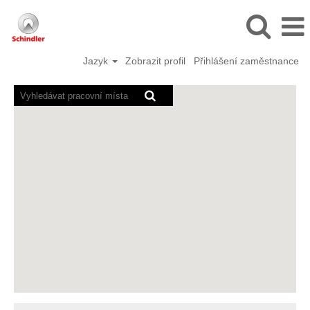
Jazyk
Zobrazit profil
Přihlášení zaměstnance
Čtečky
obrazovky
nemohou
přečíst
následující
prohledavatelné
mapy.