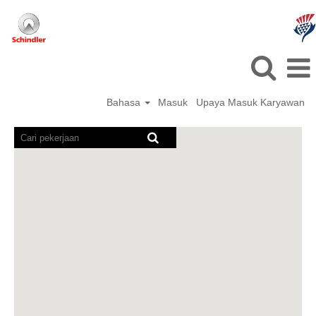
Bahasa
Masuk
Upaya Masuk Karyawan
Pembaca
layar
tidak
dapat
membaca
peta
yang
dapat
dicari
berikut.