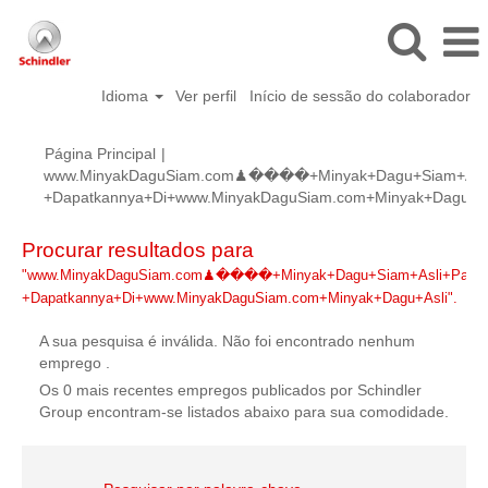
Idioma
Ver perfil
Início de sessão do colaborador
Página Principal
|
www.MinyakDaguSiam.com♟����+Minyak+Dagu+Siam+Asli+
+Dapatkannya+Di+www.MinyakDaguSiam.com+Minyak+Dagu+Asl
Procurar resultados para
"www.MinyakDaguSiam.com♟����+Minyak+Dagu+Siam+Asli+Palin
+Dapatkannya+Di+www.MinyakDaguSiam.com+Minyak+Dagu+Asli".
A sua pesquisa é inválida. Não foi encontrado nenhum
emprego .
Os 0 mais recentes empregos publicados por Schindler
Group encontram-se listados abaixo para sua comodidade.