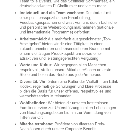
Team tolle Events, wie das Schindler Sommerfest, ein
deutschlandweites Fußballturnier und vieles mehr
Individuell und als Team wachsen:
Du startest mit
einer positionsspezifischen Einarbeitung,
Feedbackgesprächen und wirst von uns durch fachliche
und persönliche Weiterbildungsmaßnahmen (nationale
und internationale Programme) gefördert
Arbeitsumfeld:
Als mehrfach ausgezeichneter „Top-
Arbeitgeber“ bieten wir dir eine Tätigkeit in einer
zukunftsorientierten und krisensicheren Branche mit
einem vielfältigen Produktspektrum sowie einer
attraktiven und leistungsgerechten Vergütung
Werte und Kultur:
Wir begegnen allen Menschen
respektvoll, stellen unsere Mitarbeiter*innen an erste
Stelle und holen das Beste aus jeder/m heraus
Diversität:
Wir fördern eine Kultur der Vielfalt – ein Ethik-
Kodex, regelmäßige Schulungen und klare Prozesse
bilden die Basis für unser offenes, respektvolles und
wertschätzendes Miteinander
Wohlbefinden:
Wir bieten dir unseren kostenlosen
Familienservice zur Unterstützung in allen Lebenslagen
von Beratungsangeboten bis hin zur Vermittlung von
Hilfen vor Ort
Mitarbeiterrabatte:
Profitiere von diversen Preis-
Nachlässen durch unsere Corporate Benefits