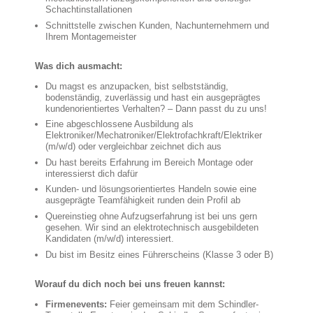
Schachtinstallationen
Schnittstelle zwischen Kunden, Nachunternehmern und
Ihrem Montagemeister
Was dich ausmacht:
Du magst es anzupacken, bist selbstständig,
bodenständig, zuverlässig und hast ein ausgeprägtes
kundenorientiertes Verhalten? – Dann passt du zu uns!
Eine abgeschlossene Ausbildung als
Elektroniker/Mechatroniker/Elektrofachkraft/Elektriker
(m/w/d) oder vergleichbar zeichnet dich aus
Du hast bereits Erfahrung im Bereich Montage oder
interessierst dich dafür
Kunden- und lösungsorientiertes Handeln sowie eine
ausgeprägte Teamfähigkeit runden dein Profil ab
Quereinstieg ohne Aufzugserfahrung ist bei uns gern
gesehen. Wir sind an elektrotechnisch ausgebildeten
Kandidaten (m/w/d) interessiert.
Du bist im Besitz eines Führerscheins (Klasse 3 oder B)
Worauf du dich noch bei uns freuen kannst:
Firmenevents:
Feier gemeinsam mit dem Schindler-