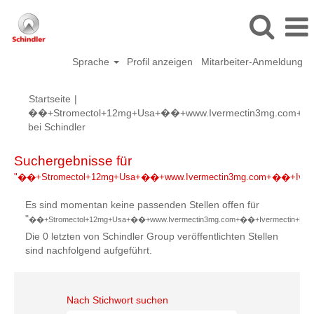
Sprache
Profil anzeigen
Mitarbeiter-Anmeldung
Startseite
|
��+Stromectol+12mg+Usa+��+www.Ivermectin3mg.com+��+I
(aktuelle
bei Schindler
Seite)
Suchergebnisse für
"��+Stromectol+12mg+Usa+��+www.Ivermectin3mg.com+��+Ivermec
Es sind momentan keine passenden Stellen offen für
"
��+Stromectol+12mg+Usa+��+www.Ivermectin3mg.com+��+Ivermectin+Dosage
Die 0 letzten von Schindler Group veröffentlichten Stellen
sind nachfolgend aufgeführt.
Nach Stichwort suchen