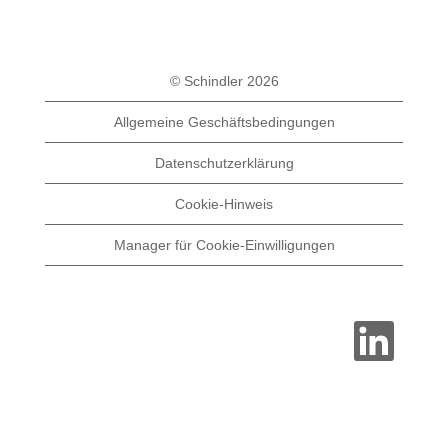
© Schindler 2026
Allgemeine Geschäftsbedingungen
Datenschutzerklärung
Cookie-Hinweis
Manager für Cookie-Einwilligungen
W
i
r
d
a
u
f
e
i