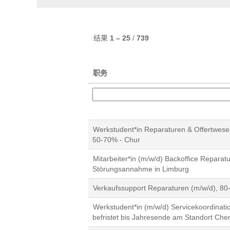
结果
1 – 25
/
739
职务
Werkstudent*in Reparaturen & Offertwese
50-70% - Chur
Mitarbeiter*in (m/w/d) Backoffice Reparat
Störungsannahme in Limburg
Verkaufssupport Reparaturen (m/w/d), 8
Werkstudent*in (m/w/d) Servicekoordinatio
befristet bis Jahresende am Standort Che