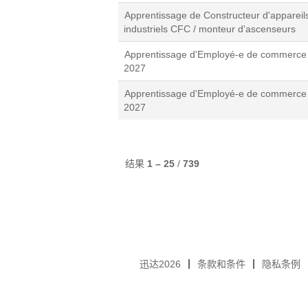
Apprentissage de Constructeur d'appareil
industriels CFC / monteur d'ascenseurs
Apprentissage d'Employé-e de commerce
2027
Apprentissage d'Employé-e de commerce
2027
结果
1 – 25
/
739
迅达2026
条款和条件
隐私条例