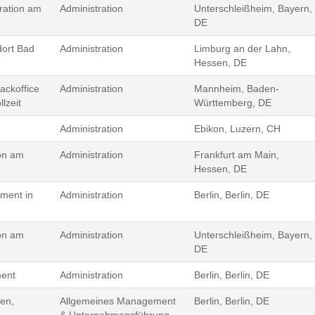
ration am
Administration
Unterschleißheim, Bayern,
DE
dort Bad
Administration
Limburg an der Lahn,
Hessen, DE
ackoffice
Administration
Mannheim, Baden-
lzeit
Württemberg, DE
Administration
Ebikon, Luzern, CH
ion am
Administration
Frankfurt am Main,
Hessen, DE
ment in
Administration
Berlin, Berlin, DE
ion am
Administration
Unterschleißheim, Bayern,
DE
ment
Administration
Berlin, Berlin, DE
gen,
Allgemeines Management
Berlin, Berlin, DE