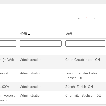
«
1
2
3
设施
地点
n (m/w/d)
Administration
Chur, Graubünden, CH
uren &
Administration
Limburg an der Lahn,
Hessen, DE
0-100%
Administration
Zürich, Zürich, CH
n, vorerst
Administration
Chemnitz, Sachsen, DE
mnitz