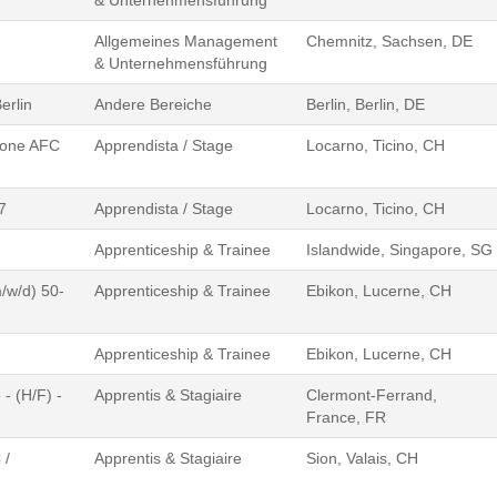
& Unternehmensführung
Allgemeines Management
Chemnitz, Sachsen, DE
& Unternehmensführung
erlin
Andere Bereiche
Berlin, Berlin, DE
zione AFC
Apprendista / Stage
Locarno, Ticino, CH
7
Apprendista / Stage
Locarno, Ticino, CH
Apprenticeship & Trainee
Islandwide, Singapore, SG
/w/d) 50-
Apprenticeship & Trainee
Ebikon, Lucerne, CH
Apprenticeship & Trainee
Ebikon, Lucerne, CH
- (H/F) -
Apprentis & Stagiaire
Clermont-Ferrand,
France, FR
 /
Apprentis & Stagiaire
Sion, Valais, CH