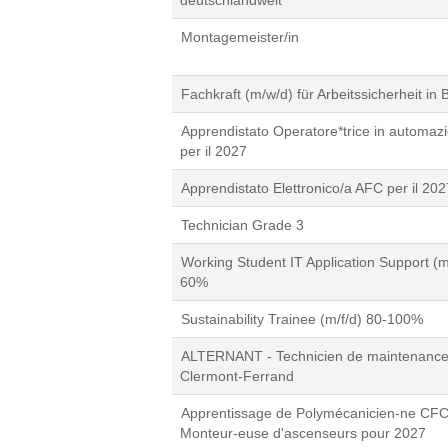
deutschlandweit
Montagemeister/in
Fachkraft (m/w/d) für Arbeitssicherheit in B
Apprendistato Operatore*trice in automa
per il 2027
Apprendistato Elettronico/a AFC per il 202
Technician Grade 3
Working Student IT Application Support (m
60%
Sustainability Trainee (m/f/d) 80-100%
ALTERNANT - Technicien de maintenance 
Clermont-Ferrand
Apprentissage de Polymécanicien-ne CFC
Monteur-euse d'ascenseurs pour 2027