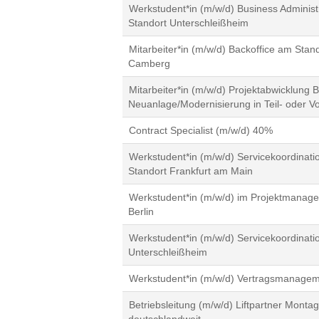
Werkstudent*in (m/w/d) Business Administ
Standort Unterschleißheim
Mitarbeiter*in (m/w/d) Backoffice am Stan
Camberg
Mitarbeiter*in (m/w/d) Projektabwicklung B
Neuanlage/Modernisierung in Teil- oder Vol
Contract Specialist (m/w/d) 40%
Werkstudent*in (m/w/d) Servicekoordinat
Standort Frankfurt am Main
Werkstudent*in (m/w/d) im Projektmanage
Berlin
Werkstudent*in (m/w/d) Servicekoordinat
Unterschleißheim
Werkstudent*in (m/w/d) Vertragsmanage
Betriebsleitung (m/w/d) Liftpartner Monta