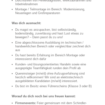
Durchführen von Fehlerdiagnosen, Werksabnahmen und
Inbetriebnahmen
Montage / Teilmontage im Bereich: Modernisierung,
Neuanlagen und Großreparaturen
Was dich ausmacht:
Du magst es anzupacken, bist selbstständig,
bodenständig, zuverlässig und hast Lust etwas zu
bewegen? – Dann passt du zu uns!
Eine abgeschlossene Ausbildung im technischen /
handwerklichen Bereich oder vergleichbar zeichnet dich
aus
Du hast bereits Erfahrung im Bereich Montage oder
interessierst dich dafür
Kunden- und lösungsorientiertes Handeln sowie eine
ausgeprägte Teamfähigkeit runden dein Profil ab
Quereinsteiger (m/w/d) ohne Aufzugserfahrung sind
herzlich willkommen! Wir sind an elektrotechnisch
ausgebildeten Kandidaten (m/w/d) interessiert.
Du bist im Besitz eines Führerscheins (Klasse 3 oder B)
Worauf du dich noch bei uns freuen kannst:
Firmenevents:
Feier gemeinsam mit dem Schindler-