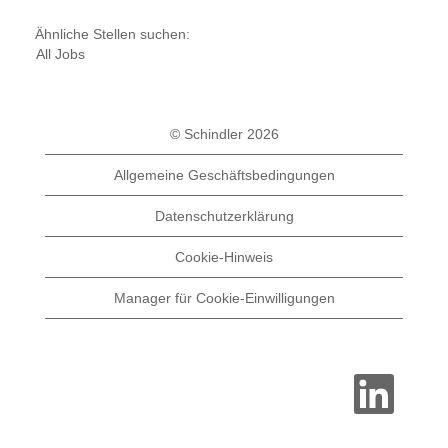
Ähnliche Stellen suchen:
All Jobs
© Schindler 2026
Allgemeine Geschäftsbedingungen
Datenschutzerklärung
Cookie-Hinweis
Manager für Cookie-Einwilligungen
W
i
r
d
a
u