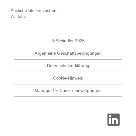
Ähnliche Stellen suchen:
All Jobs
© Schindler 2026
Allgemeine Geschäftsbedingungen
Datenschutzerklärung
Cookie-Hinweis
Manager für Cookie-Einwilligungen
W
i
r
d
a
u