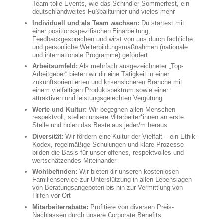
Team tolle Events, wie das Schindler Sommerfest, ein
deutschlandweites Fußballturnier und vieles mehr
Individuell und als Team wachsen:
Du startest mit
einer positionsspezifischen Einarbeitung,
Feedbackgesprächen und wirst von uns durch fachliche
und persönliche Weiterbildungsmaßnahmen (nationale
und internationale Programme) gefördert
Arbeitsumfeld:
Als mehrfach ausgezeichneter „Top-
Arbeitgeber“ bieten wir dir eine Tätigkeit in einer
zukunftsorientierten und krisensicheren Branche mit
einem vielfältigen Produktspektrum sowie einer
attraktiven und leistungsgerechten Vergütung
Werte und Kultur:
Wir begegnen allen Menschen
respektvoll, stellen unsere Mitarbeiter*innen an erste
Stelle und holen das Beste aus jeder/m heraus
Diversität:
Wir fördern eine Kultur der Vielfalt – ein Ethik-
Kodex, regelmäßige Schulungen und klare Prozesse
bilden die Basis für unser offenes, respektvolles und
wertschätzendes Miteinander
Wohlbefinden:
Wir bieten dir unseren kostenlosen
Familienservice zur Unterstützung in allen Lebenslagen
von Beratungsangeboten bis hin zur Vermittlung von
Hilfen vor Ort
Mitarbeiterrabatte:
Profitiere von diversen Preis-
Nachlässen durch unsere Corporate Benefits