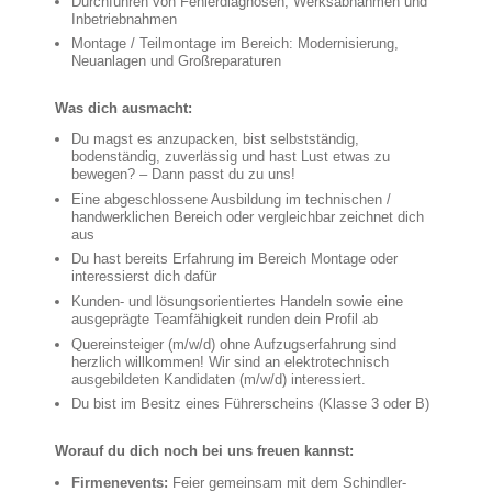
Durchführen von Fehlerdiagnosen, Werksabnahmen und
Inbetriebnahmen
Montage / Teilmontage im Bereich: Modernisierung,
Neuanlagen und Großreparaturen
Was dich ausmacht:
Du magst es anzupacken, bist selbstständig,
bodenständig, zuverlässig und hast Lust etwas zu
bewegen? – Dann passt du zu uns!
Eine abgeschlossene Ausbildung im technischen /
handwerklichen Bereich oder vergleichbar zeichnet dich
aus
Du hast bereits Erfahrung im Bereich Montage oder
interessierst dich dafür
Kunden- und lösungsorientiertes Handeln sowie eine
ausgeprägte Teamfähigkeit runden dein Profil ab
Quereinsteiger (m/w/d) ohne Aufzugserfahrung sind
herzlich willkommen! Wir sind an elektrotechnisch
ausgebildeten Kandidaten (m/w/d) interessiert.
Du bist im Besitz eines Führerscheins (Klasse 3 oder B)
Worauf du dich noch bei uns freuen kannst:
Firmenevents:
Feier gemeinsam mit dem Schindler-